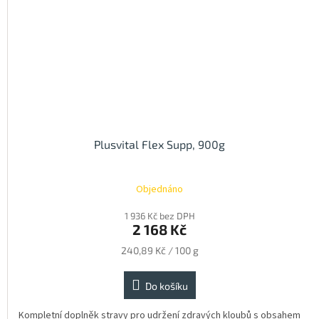
Plusvital Flex Supp, 900g
Objednáno
1 936 Kč bez DPH
2 168 Kč
Měrná
240,89 Kč / 100 g
cena:
Do košíku
Kompletní doplněk stravy pro udržení zdravých kloubů s obsahem