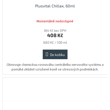
Plusvital Chillax, 60ml
Momentálně nedostupné
364 Kč bez DPH
408 Kč
Měrná
680 Kč / 100 ml
cena:
Do košíku
Obnovuje chemickou rovnováhu centrálního nervového systému a
pomáhá zklidnit vzrušené koně ve stresových podmínkách.