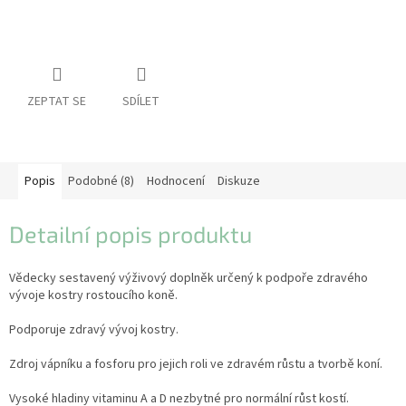
pro
koně
Vybavení
pro
jezdce
ZEPTAT SE
SDÍLET
Vybavení
pro
psy
Značky
Popis
Podobné (8)
Hodnocení
Diskuze
Měna
Detailní popis produktu
(CZK)
Vědecky sestavený výživový doplněk určený k podpoře zdravého
Přihlášení
vývoje kostry rostoucího koně.
Podporuje zdravý vývoj kostry.
Zdroj vápníku a fosforu pro jejich roli ve zdravém růstu a tvorbě koní.
Vysoké hladiny vitaminu A a D nezbytné pro normální růst kostí.