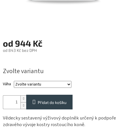
Reklamace
Napište
nám
Obchodné
podmienky
od
944 Kč
Impressum
od
843 Kč
bez DPH
Měrná
SUPLEMENTY
pro
cena:
koně
Zvolte variantu
SUPLEMENTY
Váha
pro
psy
a
kočky
Přidat do košíku
STRIDE
Vědecky sestavený výživový doplněk určený k podpoře
zdravého vývoje kostry rostoucího koně.
Vybavení