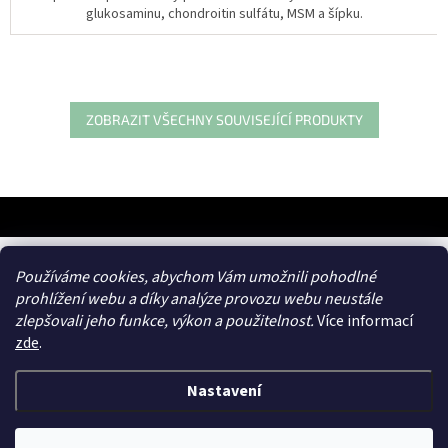
glukosaminu, chondroitin sulfátu, MSM a šípku.
ZOBRAZIT VŠECHNY SOUVISEJÍCÍ PRODUKTY
Z
á
p
a
frances.cz
Používáme cookies, abychom Vám umožnili pohodlné
t
prohlížení webu a díky analýze provozu webu neustále
í
zlepšovali jeho funkce, výkon a použitelnost.
Více informací
zde
.
Nastavení
Vytvořil Shoptet
&