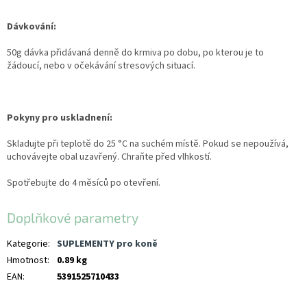
Dávkování:
50g dávka přidávaná denně do krmiva po dobu, po kterou je to
žádoucí, nebo v očekávání stresových situací.
Pokyny pro uskladnení:
Skladujte při teplotě do 25 °C na suchém místě. Pokud se nepoužívá,
uchovávejte obal uzavřený. Chraňte před vlhkostí.
Spotřebujte do 4 měsíců po otevření.
Doplňkové parametry
Kategorie
:
SUPLEMENTY pro koně
Hmotnost
:
0.89 kg
EAN
:
5391525710433