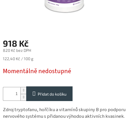
Reklamace
Napište
nám
Obchodné
podmienky
918 Kč
Impressum
820 Kč bez DPH
Měrná
SUPLEMENTY
122,40 Kč / 100 g
pro
cena:
koně
Momentálně nedostupné
SUPLEMENTY
pro
psy
Přidat do košíku
a
kočky
Zdroj tryptofanu, hořčíku a vitamínů skupiny B pro podporu
STRIDE
nervového systému s přidanou výhodou aktivních kvasinek.
Vybavení