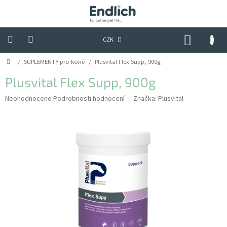
Přejít
na
obsah
NÁKUP
CZK
KOŠÍK
Domů
/
SUPLEMENTY pro koně
/
Plusvital Flex Supp, 900g
Tipy,
triky
&
Plusvital Flex Supp, 900g
praktické
rady
Průměrné
Neohodnoceno
Podrobnosti hodnocení
Značka:
Plusvital
hodnocení
produktu
Hodnocení
obchodu
je
0,0
Kontakty
z
5
hvězdiček.
Obchodní
podmínky
Podmínky
ochrany
osobních
údajů