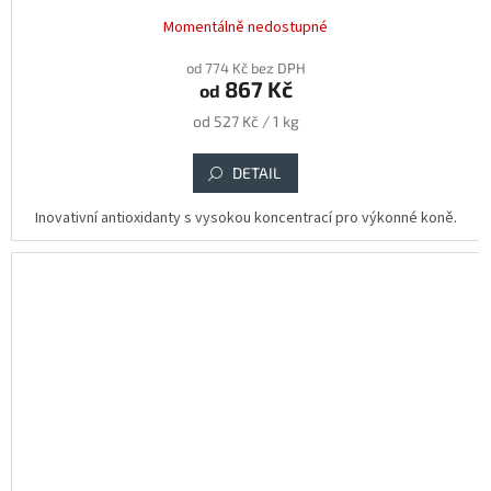
Momentálně nedostupné
od 774 Kč bez DPH
867 Kč
od
Měrná
od 527 Kč / 1 kg
cena:
DETAIL
Inovativní antioxidanty s vysokou koncentrací pro výkonné koně.