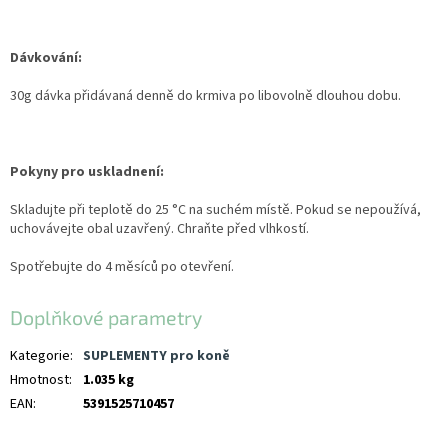
Dávkování:
30g dávka přidávaná denně do krmiva po libovolně dlouhou dobu.
Pokyny pro uskladnení:
Skladujte při teplotě do 25 °C na suchém místě. Pokud se nepoužívá,
uchovávejte obal uzavřený. Chraňte před vlhkostí.
Spotřebujte do 4 měsíců po otevření.
Doplňkové parametry
Kategorie
:
SUPLEMENTY pro koně
Hmotnost
:
1.035 kg
EAN
:
5391525710457