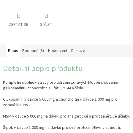
pro
koně
Vybavení
pro
ZEPTAT SE
SDÍLET
jezdce
Vybavení
pro
psy
Popis
Podobné (8)
Hodnocení
Diskuze
Značky
Detailní popis produktu
Měna
(CZK)
Kompletní doplněk stravy pro udržení zdravých kloubů s obsahem
glukosaminu, chondroitin sulfátu, MSM a šípku.
Přihlášení
Glukosamin v dávce 5 000 mg a chondroitin v dávce 1 000 mg pro
zdravé klouby.
MSM v dávce 5 000 mg na dávku pro analgetické a protizánětlivé účinky.
Šípek v dávce 1 000 mg na dávku pro své protizánětlivé vlastnosti.