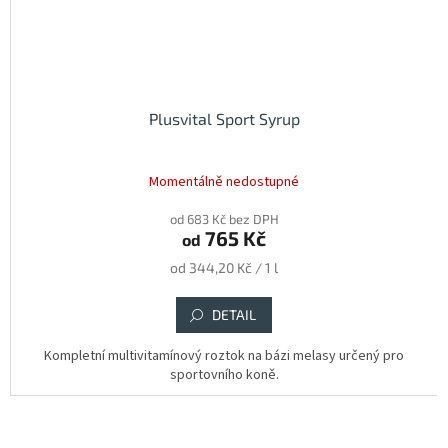
Plusvital Sport Syrup
Momentálně nedostupné
od 683 Kč bez DPH
765 Kč
od
Měrná
od 344,20 Kč / 1 l
cena:
DETAIL
Kompletní multivitamínový roztok na bázi melasy určený pro
sportovního koně.