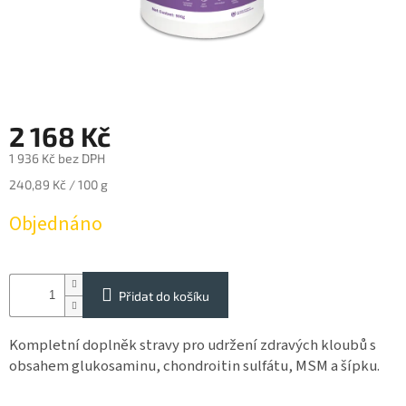
Reklamace
Napište
nám
Obchodné
podmienky
2 168 Kč
Impressum
1 936 Kč bez DPH
Měrná
SUPLEMENTY
240,89 Kč / 100 g
pro
cena:
koně
Objednáno
SUPLEMENTY
pro
psy
Přidat do košíku
a
kočky
Kompletní doplněk stravy pro udržení zdravých kloubů s
STRIDE
obsahem glukosaminu, chondroitin sulfátu, MSM a šípku.
Vybavení