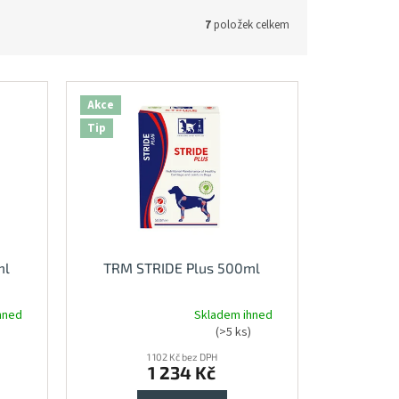
7
položek celkem
Akce
Tip
ml
TRM STRIDE Plus 500ml
hned
Skladem ihned
Průměrné
)
(>5 ks)
hodnocení
produktu
1 102 Kč bez DPH
1 234 Kč
je
4,9