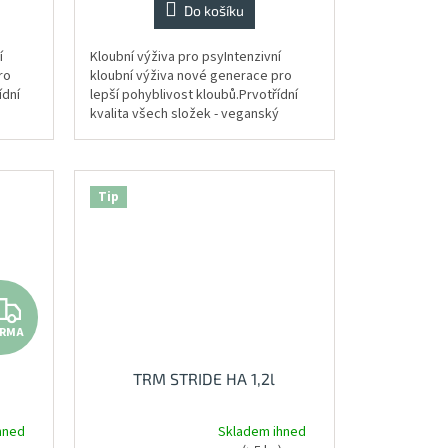
Do košíku
z
5
hvězdiček.
í
Kloubní výživa pro psyIntenzivní
ro
kloubní výživa nové generace pro
ídní
lepší pohyblivost kloubů.Prvotřídní
kvalita všech složek - veganský
původ.4 klíčové složky:chondroitin
sulfát -...
Tip
ZDARMA
ARMA
TRM STRIDE HA 1,2l
hned
Skladem ihned
Průměrné