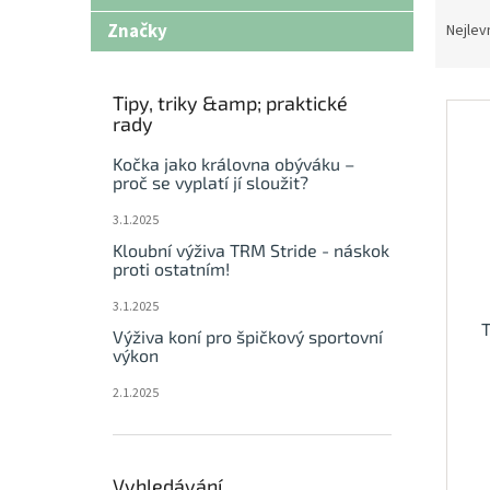
Ř
n
a
Značky
Nejlev
e
z
l
e
V
n
Tipy, triky &amp; praktické
ý
rady
í
p
p
Kočka jako královna obýváku –
i
r
proč se vyplatí jí sloužit?
s
o
p
d
3.1.2025
r
u
Kloubní výživa TRM Stride - náskok
o
k
proti ostatním!
d
t
3.1.2025
u
ů
Výživa koní pro špičkový sportovní
k
výkon
t
ů
2.1.2025
Prů
hod
pro
je
5,0
Vyhledávání