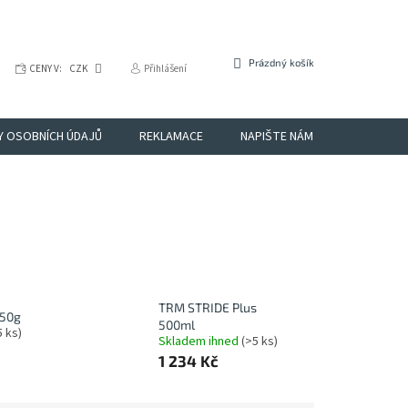
NÁKUPNÍ
Prázdný košík
CENY V:
CZK
Přihlášení
KOŠÍK
Y OSOBNÍCH ÚDAJŮ
REKLAMACE
NAPIŠTE NÁM
OBCHODNÉ
TRM STRIDE Plus
X50g
500ml
5 ks)
Skladem ihned
(>5 ks)
1 234 Kč