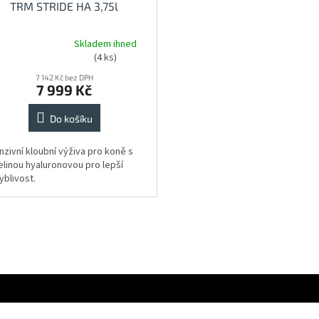
TRM STRIDE HA 3,75l
Skladem ihned
měrné
(4 ks)
nocení
duktu
7 142 Kč bez DPH
7 999 Kč
Do košíku
zdiček.
nzivní kloubní výživa pro koně s
elinou hyaluronovou pro lepší
yblivost.
O
v
l
á
d
a
c