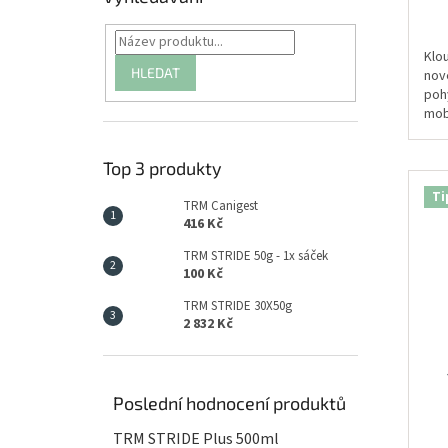
z
5
hvě
Klo
HLEDAT
nov
poh
mobi
výž
Top 3 produkty
Ti
TRM Canigest
416 Kč
TRM STRIDE 50g - 1x sáček
100 Kč
TRM STRIDE 30X50g
2 832 Kč
Poslední hodnocení produktů
TRM STRIDE Plus 500ml
Prů