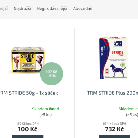
nější
Nejdražší
Nejprodávanější
Abecedně
107 Kč
–6 %
TRM STRIDE 50g - 1x sáček
TRM STRIDE Plus 200
Skladem ihned
Skladem i
měrné
Průměrné
(>5 ks)
(>5 ks
nocení
hodnocení
duktu
89 Kč bez DPH
produktu
654 Kč bez DPH
100 Kč
732 Kč
je
5,0