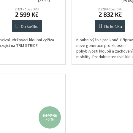
(>5 ks)
(>5 ks
nocení
hodnocení
duktu
2 321 Kč bez DPH
produktu
2 529 Kč bez DPH
2 599 Kč
2 832 Kč
je
5,0
Do košíku
Do košíku
z
5
zdiček.
hvězdiček.
nzivní udržovací kloubní výživa
Kloubní výživa pro koně. Přípra
azující na TRM STRIDE.
nové generace pro zlepšení
pohyblivosti kloubů a zachování
mobility. Produkt intenzivní klou
výživy ke každodennímu podáv
Špička na...
8 547 Kč
–6 %