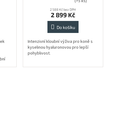
)
(>5 ks)
hodnocení
produktu
2 588 Kč bez DPH
2 899 Kč
je
5,0
Do košíku
z
5
hvězdiček.
vek
Intenzivní kloubní výživa pro koně s
kyselinou hyaluronovou pro lepší
pohyblivost.
bní
ání.