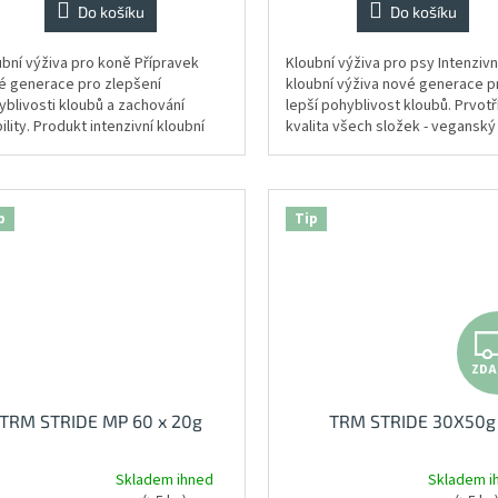
Do košíku
Do košíku
z
5
zdiček.
hvězdiček.
ubní výživa pro koně Přípravek
Kloubní výživa pro psy Intenzivn
é generace pro zlepšení
kloubní výživa nové generace p
yblivosti kloubů a zachování
lepší pohyblivost kloubů. Prvotř
lity. Produkt intenzivní kloubní
kvalita všech složek - veganský
ivy ke každodennímu podávání. ...
původ. 4 klíčové složky:...
p
Tip
ZD
TRM STRIDE MP 60 x 20g
TRM STRIDE 30X50g
Skladem ihned
Skladem i
měrné
Průměrné