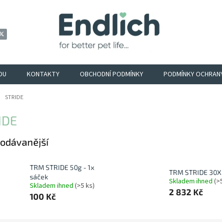
DU
KONTAKTY
OBCHODNÍ PODMÍNKY
PODMÍNKY OCHRAN
ů
STRIDE
IDE
odávanější
TRM STRIDE 50g - 1x
TRM STRIDE 30
sáček
Skladem ihned
(>
Skladem ihned
(>5 ks)
2 832 Kč
100 Kč