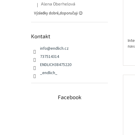
Alena Oberhelová
hod
|
Hodnocení produktu je 5 z 5 hvězdiček.
pro
Výsledky dobré,doporučuji 😉
je
5,0
z
5
Kontakt
hvě
Inte
nav
info
@
endlich.cz
737514314
ENDLICH38475220
_endlich_
Facebook