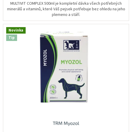
hvězdiček.
MULTIVIT COMPLEX 500ml je kompletní dávka všech potřebných
minerálů a vitaminů, které Váš pejsek potřebuje bez ohledu na jeho
plemeno a stáří.
Novinka
Tip
TRM Myozol