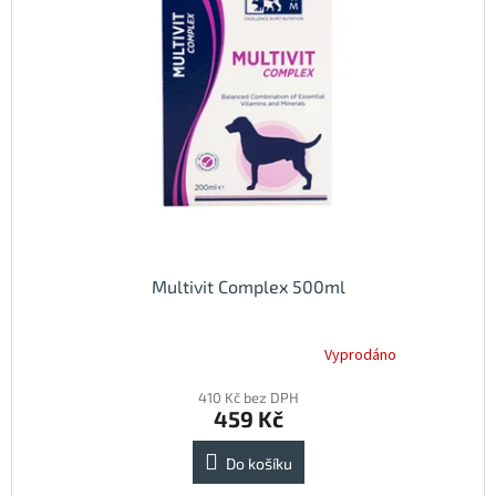
Multivit Complex 500ml
Vyprodáno
Průměrné
hodnocení
410 Kč bez DPH
produktu
459 Kč
je
5,0
z
Do košíku
5