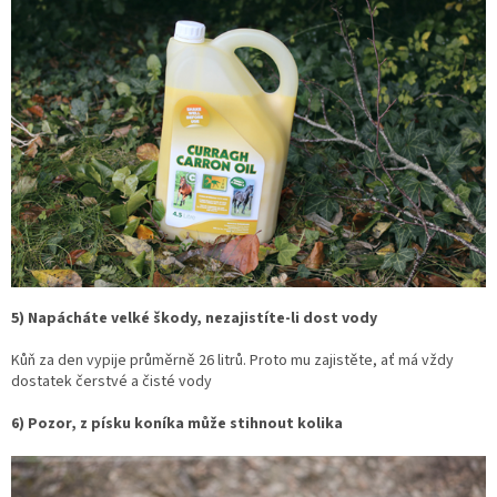
pro
koně
Vybavení
pro
jezdce
Vybavení
pro
psy
Značky
Měna
(CZK)
5) Napácháte velké škody, nezajistíte-li dost vody
Přihlášení
Kůň za den vypije průměrně 26 litrů. Proto mu zajistěte, ať má vždy
dostatek čerstvé a čisté vody
6) Pozor, z písku koníka může stihnout kolika