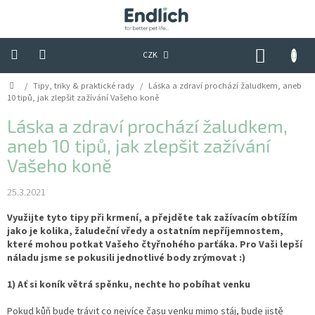
Přejít
na
obsah
NÁKUP
CZK
KOŠÍK
Domů
/
Tipy, triky & praktické rady
/
Láska a zdraví prochází žaludkem, aneb
Tipy,
triky
10 tipů, jak zlepšit zažívání Vašeho koně
&
praktické
Láska a zdraví prochází žaludkem,
rady
aneb 10 tipů, jak zlepšit zažívání
Vašeho koně
Hodnocení
obchodu
25.3.2021
Kontakty
Využijte tyto tipy při krmení, a přejděte tak zažívacím obtížím
Obchodní
jako je kolika, žaludeční vředy a ostatním nepříjemnostem,
podmínky
které mohou potkat Vašeho čtyřnohého parťáka. Pro Vaši lepší
náladu jsme se pokusili jednotlivé body zrýmovat :)
Podmínky
ochrany
1) Ať si koník větrá spěnku, nechte ho pobíhat venku
osobních
údajů
Pokud kůň bude trávit co nejvíce času venku mimo stáj, bude jistě