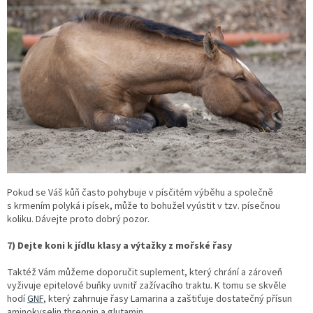
Pokud se Váš kůň často pohybuje v písčitém výběhu a společně
s krmením polyká i písek, může to bohužel vyústit v tzv. písečnou
koliku. Dávejte proto dobrý pozor.
7) Dejte koni k jídlu klasy a výtažky z mořské řasy
Taktéž Vám můžeme doporučit suplement, který chrání a zároveň
vyživuje epitelové buňky uvnitř zažívacího traktu. K tomu se skvěle
hodí
GNF
, který zahrnuje řasy Lamarina a zaštiťuje dostatečný přísun
aminokyselin threonin a glutamin.