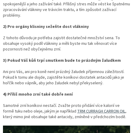
spokojenější a jeho zažívání také. Přílišný stres může vést ke špatnému
Reklamace
zpracovávání vlákniny ve trávicím traktu, a tím způsobit zažívací
problémy.
Napište
nám
2) Pro orgány klisniny sežeňte dost vlákniny
Obchodné
podmienky
Z tohoto důvodu je potřeba zajistit dostatečné množství sena. To
obsahuje vysoký podíl vlákniny a měli byste mu tak věnovat více
Impressum
pozornosti než obyčejnému zrní.
3)
Pokud Váš kůň trpí smutkem bude to prázdným žaludkem
SUPLEMENTY
pro
koně
Ani pro Vás, ani pro koně není prázdný žaludek příjemnou záležitostí.
Pokud k tomu ale dojde, zajistěte koníkovi dostatek antacidů jako je
hořčík nebo vápník, aby jeho žaludek nebyl překyselený.
SUPLEMENTY
pro
psy
4) Příliš mnoho zrní také dobře není
a
kočky
Samotné zrní koníkovi nestačí. Zvažte proto přidání více kalorií ve
formě tuku nebo oleje, jakým je například
TRM CURRAGH CARRON OIL
,
který mimo jiné obsahuje také antacidy, zmíněné v předchozím bodě.
STRIDE
Vybavení