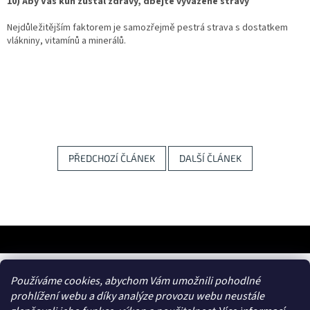
10)
Aby Váš kůň zůstal zdravý, dbejte vyvážené stravy
Nejdůležitějším faktorem je samozřejmě pestrá strava s dostatkem
vlákniny, vitamínů a minerálů.
PŘEDCHOZÍ ČLÁNEK
DALŠÍ ČLÁNEK
Z
á
p
a
frances.cz
Používáme cookies, abychom Vám umožnili pohodlné
t
prohlížení webu a díky analýze provozu webu neustále
í