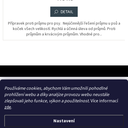
5,0
z
DETAIL
5
hvězdiček.
Přípravek proti průjmu pro psy. Nejúčinnější řešení průjmu u psů a
koček všech velikostí. Rychlá a účinná úleva od průjmů. Proti
průjmům a krvácivým průjmům. Vhodné pro...
Z
á
p
a
frances.cz
Používáme cookies, abychom Vám umožnili pohodlné
t
prohlížení webu a díky analýze provozu webu neustále
í
zlepšovali jeho funkce, výkon a použitelnost.
Více informací
zde
.
Nastavení
Vytvořil Shoptet
&