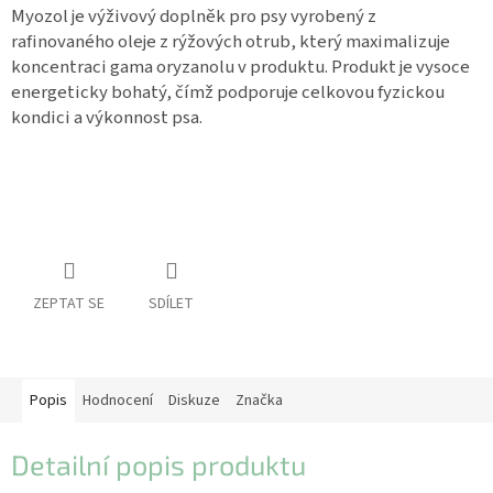
pro
Myozol je výživový doplněk pro psy vyrobený z
koně
rafinovaného oleje z rýžových otrub, který maximalizuje
Vybavení
koncentraci gama oryzanolu v produktu. Produkt je vysoce
pro
energeticky bohatý, čímž podporuje celkovou fyzickou
jezdce
kondici a výkonnost psa.
Vybavení
pro
psy
Značky
Měna
(CZK)
ZEPTAT SE
SDÍLET
Přihlášení
Popis
Hodnocení
Diskuze
Značka
Detailní popis produktu