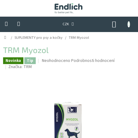
Přejít
na
obsah
NÁKUP
CZK
KOŠÍK
Domů
/
SUPLEMENTY pro psy a kočky
/
TRM Myozol
Tipy,
triky
&
TRM Myozol
praktické
rady
Průměrné
Neohodnoceno
Podrobnosti hodnocení
Novinka
Tip
hodnocení
Značka:
TRM
produktu
Hodnocení
obchodu
je
0,0
Kontakty
z
5
Obchodní
hvězdiček.
podmínky
Podmínky
ochrany
osobních
údajů