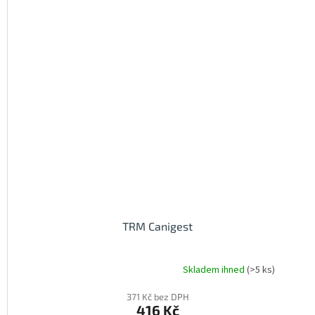
TRM Canigest
Skladem ihned
(>5 ks)
Průměrné
hodnocení
371 Kč bez DPH
produktu
416 Kč
je