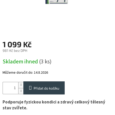
Reklamace
Napište
nám
Obchodné
podmienky
1 099 Kč
Impressum
981 Kč bez DPH
SUPLEMENTY
pro
Měrná
koně
Skladem ihned
(3 ks)
cena:
Můžeme doručit do:
14.8.2026
SUPLEMENTY
pro
psy
a
kočky
Přidat do košíku
Podporuje fyzickou kondici a zdravý celkový tělesný
STRIDE
stav zvířete.
Vybavení