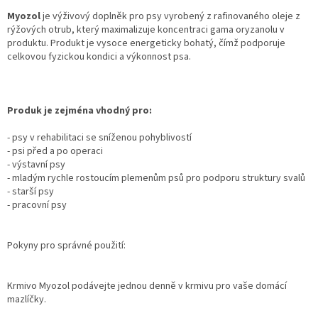
Myozol
je výživový doplněk pro psy vyrobený z rafinovaného oleje z
rýžových otrub, který maximalizuje koncentraci gama oryzanolu v
produktu. Produkt je vysoce energeticky bohatý, čímž podporuje
celkovou fyzickou kondici a výkonnost psa.
Produk je zejména vhodný pro:
- psy v rehabilitaci se sníženou pohyblivostí
- psi před a po operaci
- výstavní psy
- mladým rychle rostoucím plemenům psů pro podporu struktury svalů
- starší psy
- pracovní psy
Pokyny pro správné použití:
Krmivo Myozol podávejte jednou denně v krmivu pro vaše domácí
mazlíčky.