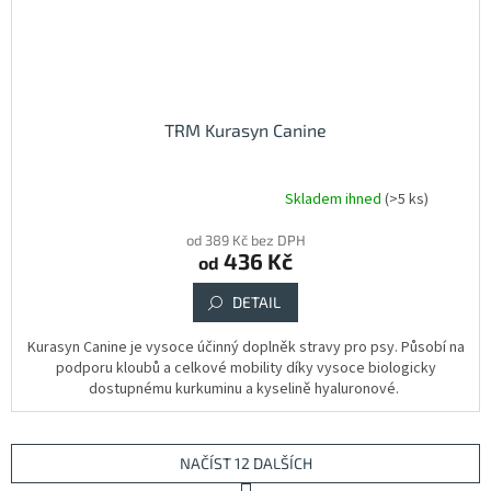
TRM Kurasyn Canine
Skladem ihned
(>5 ks)
Průměrné
hodnocení
od 389 Kč bez DPH
produktu
436 Kč
od
je
5,0
DETAIL
z
5
hvězdiček.
Kurasyn Canine je vysoce účinný doplněk stravy pro psy. Působí na
podporu kloubů a celkové mobility díky vysoce biologicky
dostupnému kurkuminu a kyselině hyaluronové.
NAČÍST 12 DALŠÍCH