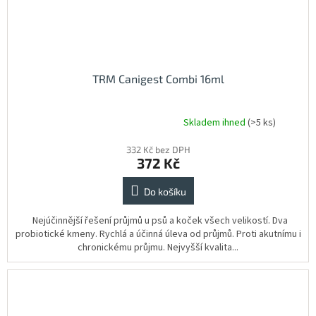
TRM Canigest Combi 16ml
Skladem ihned
(>5 ks)
Průměrné
hodnocení
332 Kč bez DPH
produktu
372 Kč
je
5,0
z
Do košíku
5
hvězdiček.
Nejúčinnější řešení průjmů u psů a koček všech velikostí. Dva
probiotické kmeny. Rychlá a účinná úleva od průjmů. Proti akutnímu i
chronickému průjmu. Nejvyšší kvalita...