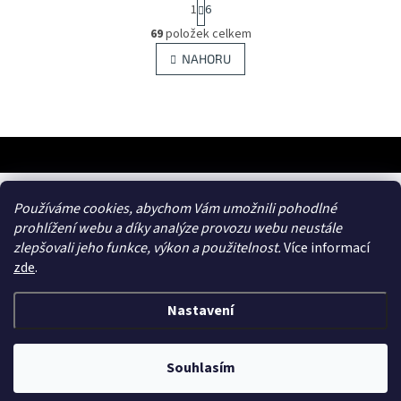
S
1
6
t
O
r
69
položek celkem
v
á
l
NAHORU
n
á
k
d
o
v
a
á
c
n
í
Z
í
p
á
r
p
v
a
frances.cz
Používáme cookies, abychom Vám umožnili pohodlné
k
t
prohlížení webu a díky analýze provozu webu neustále
y
í
v
zlepšovali jeho funkce, výkon a použitelnost.
Více informací
ý
zde
.
p
i
Nastavení
s
Vytvořil Shoptet
&
u
Souhlasím
Copyright 2026
ENDLICH
. Všechna práva vyhrazena.