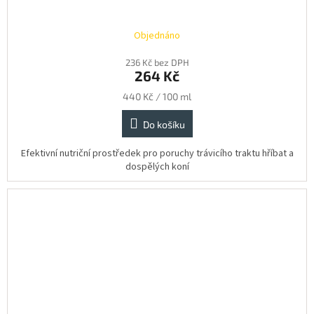
Objednáno
236 Kč bez DPH
264 Kč
Měrná
440 Kč / 100 ml
cena:
Do košíku
Efektivní nutriční prostředek pro poruchy trávicího traktu hříbat a
dospělých koní