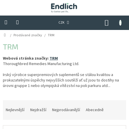
Přejít
na
obsah
NÁKUP
CZK
KOŠÍK
Domů
/
Prodávané značky
/
TRM
Tipy,
triky
&
TRM
praktické
rady
Webová stránka značky:
TRM
Thoroughbred Remedies Manufacturing Ltd.
Hodnocení
obchodu
Irský výrobce superpremiových suplementů se stálou kvalitou a
prokazatelnými úspěchy nejvyšších soutěží ať už jsou to dostihy na
Kontakty
úrovni gruppe 1 nebo olympijská vítězství na poli parkuru atd...
Obchodní
podmínky
Ř
a
Nejlevnější
Nejdražší
Nejprodávanější
Abecedně
Podmínky
ochrany
z
osobních
e
údajů
V
n