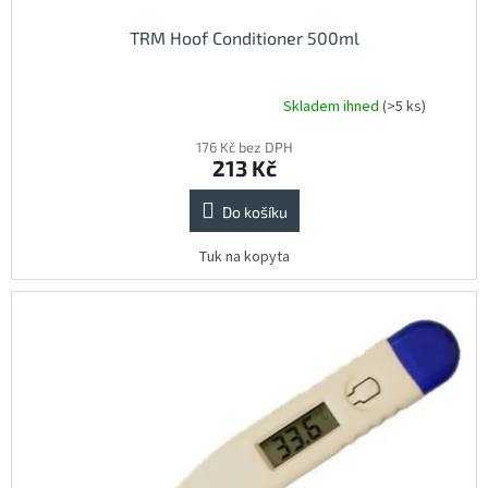
TRM Hoof Conditioner 500ml
Skladem ihned
(>5 ks)
Průměrné
hodnocení
176 Kč bez DPH
produktu
213 Kč
je
5,0
z
Do košíku
5
hvězdiček.
Tuk na kopyta