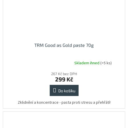
TRM Good as Gold paste 70g
Skladem ihned
(>5 ks)
Průměrné
hodnocení
267 Kč bez DPH
produktu
299 Kč
je
5,0
z
Do košíku
5
hvězdiček.
Zklidnění a koncentrace - pasta proti stresu a přehřátí!