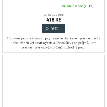
Skladem ihned
(>5 ks)
Průměrné
hodnocení
371 Kč bez DPH
produktu
416 Kč
je
5,0
DETAIL
z
5
hvězdiček.
Přípravek proti průjmu pro psy. Nejúčinnější řešení průjmu u psů a
koček všech velikostí. Rychlá a účinná úleva od průjmů. Proti
průjmům a krvácivým průjmům. Vhodné pro...