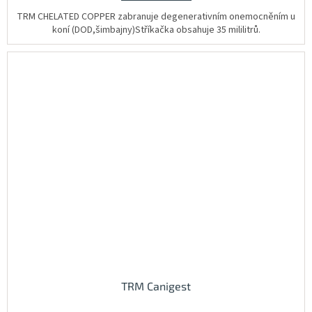
5
hvězdiček.
TRM CHELATED COPPER zabranuje degenerativním onemocněním u
koní (DOD,šimbajny)Stříkačka obsahuje 35 mililitrů.
TRM Canigest