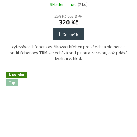
Skladem ihned
(2 ks)
264 Kč bez DPH
320 Kč
Do košíku
Vyřezávací hřebenZastřihovací hřeben pro všechna plemena a
srstiHřebenový TRM zanechává srst plnou a zdravou, což jí dává
kvalitní vzhled.
Novinka
Tip