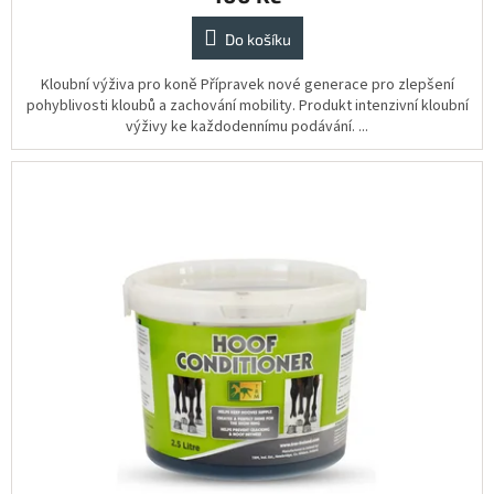
pro
koně
5,0
z
Do košíku
5
Vybavení
pro
hvězdiček.
Kloubní výživa pro koně Přípravek nové generace pro zlepšení
jezdce
pohyblivosti kloubů a zachování mobility. Produkt intenzivní kloubní
výživy ke každodennímu podávání. ...
Vybavení
pro
psy
Značky
Měna
(CZK)
Přihlášení