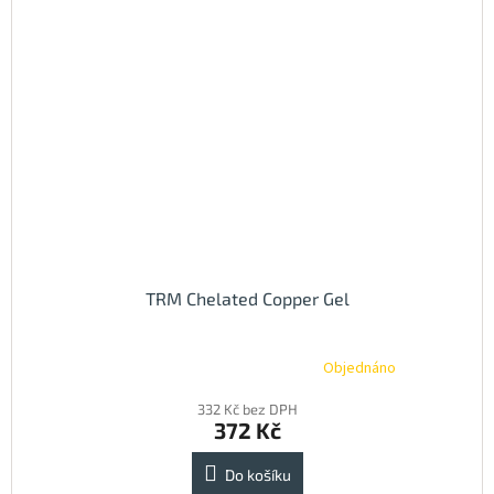
TRM Chelated Copper Gel
Objednáno
Průměrné
hodnocení
332 Kč bez DPH
produktu
372 Kč
je
5,0
z
Do košíku