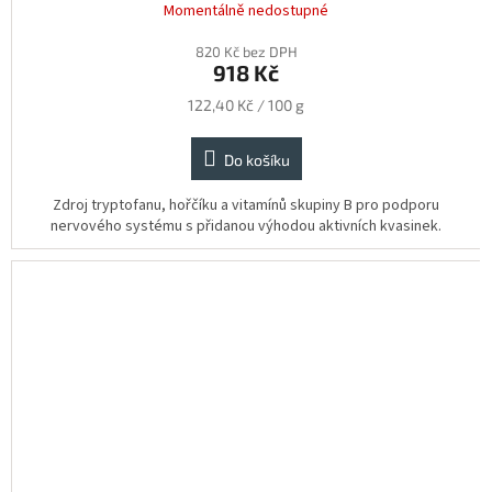
Momentálně nedostupné
820 Kč bez DPH
918 Kč
Měrná
122,40 Kč / 100 g
cena:
Do košíku
Zdroj tryptofanu, hořčíku a vitamínů skupiny B pro podporu
nervového systému s přidanou výhodou aktivních kvasinek.