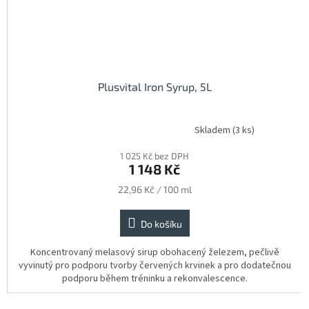
Plusvital Iron Syrup, 5L
Skladem
(3 ks)
Průměrné
hodnocení
1 025 Kč bez DPH
produktu
1 148 Kč
je
5,0
Měrná
22,96 Kč / 100 ml
z
cena:
5
hvězdiček.
Do košíku
Koncentrovaný melasový sirup obohacený železem, pečlivě
vyvinutý pro podporu tvorby červených krvinek a pro dodatečnou
podporu během tréninku a rekonvalescence.