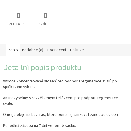
pro
koně
Vybavení
pro
ZEPTAT SE
SDÍLET
jezdce
Vybavení
pro
psy
Popis
Podobné (8)
Hodnocení
Diskuze
Značky
Detailní popis produktu
Měna
(CZK)
Vysoce koncentrované složení pro podporu regenerace svalů po
špičkovém výkonu.
Přihlášení
Aminokyseliny s rozvětveným řetězcem pro podporu regenerace
svalů.
Omega oleje na bázi řas, které pomáhají snižovat zánět po cvičení.
Pohodlná zásoba na 7 dní ve formě sáčku.