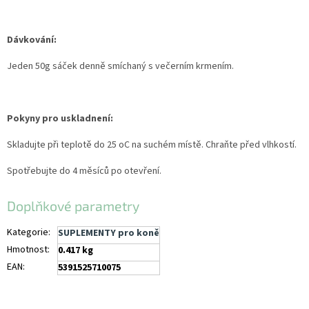
Dávkování:
Jeden 50g sáček denně smíchaný s večerním krmením.
Pokyny pro uskladnení:
Skladujte při teplotě do 25 oC na suchém místě. Chraňte před vlhkostí.
Spotřebujte do 4 měsíců po otevření.
Doplňkové parametry
Kategorie
:
SUPLEMENTY pro koně
Hmotnost
:
0.417 kg
EAN
:
5391525710075