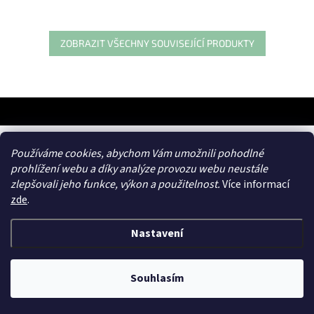
ZOBRAZIT VŠECHNY SOUVISEJÍCÍ PRODUKTY
Z
á
p
a
frances.cz
Používáme cookies, abychom Vám umožnili pohodlné
t
prohlížení webu a díky analýze provozu webu neustále
í
zlepšovali jeho funkce, výkon a použitelnost.
Více informací
zde
.
Nastavení
Vytvořil Shoptet
&
Souhlasím
Copyright 2026
ENDLICH
. Všechna práva vyhrazena.