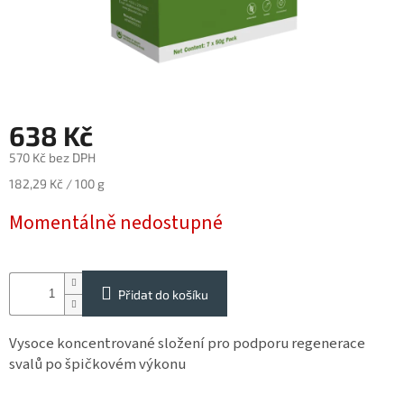
Reklamace
Napište
nám
Obchodné
podmienky
638 Kč
Impressum
570 Kč bez DPH
Měrná
SUPLEMENTY
182,29 Kč / 100 g
pro
cena:
koně
Momentálně nedostupné
SUPLEMENTY
pro
psy
Přidat do košíku
a
kočky
Vysoce koncentrované složení pro podporu regenerace
STRIDE
svalů po špičkovém výkonu
Vybavení