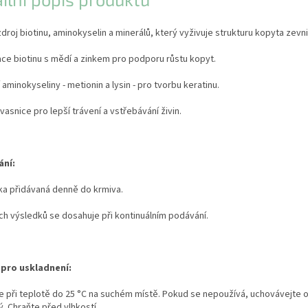
droj biotinu, aminokyselin a minerálů, který vyživuje strukturu kopyta zevni
ce biotinu s mědí a zinkem pro podporu růstu kopyt.
 aminokyseliny - metionin a lysin - pro tvorbu keratinu.
kvasnice pro lepší trávení a vstřebávání živin.
ání:
ka přidávaná denně do krmiva.
ch výsledků se dosahuje při kontinuálním podávání.
pro uskladnení:
e při teplotě do 25 °C na suchém místě. Pokud se nepoužívá, uchovávejte 
. Chraňte před vlhkostí.