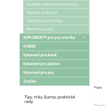
n
Bandáže, krémy a chladivé pasty
e
Dýchaní, krvácivost
l
Zažívání a krmné oleje
Nervozita a stres
SUPLEMENTY pro psy a kočky
STRIDE
Vybavení pro koně
Vybavení pro jezdce
Vybavení pro psy
Značky
Popis
Tipy, triky &amp; praktické
rady
Deta