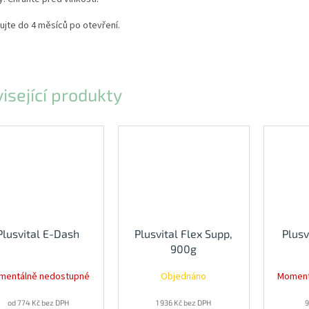
jte do 4 měsíců po otevření.
isející produkty
Plusvital E-Dash
Plusvital Flex Supp,
Plusv
900g
mentálně nedostupné
Objednáno
Moment
od 774 Kč bez DPH
1 936 Kč bez DPH
9