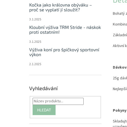
Kočka jako královna obýváku –
proč se vyplatí jí sloužit?
Bohatý z
3.1.2025
Kombina
Kloubní výživa TRM Stride - náskok
proti ostatním!
Základní
3.1.2025
Aktivní 
Výživa koní pro špičkový sportovní
výkon
2.1.2025
Dávkov
25g dáv
Vyhledávání
Nejlepší
HLEDAT
Pokyny 
Skladujt
uzavřený