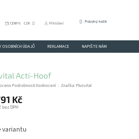
NÁKUPNÍ
Prázdný košík
CENY V:
CZK
Přihlášení
KOŠÍK
Y OSOBNÍCH ÚDAJŮ
REKLAMACE
NAPIŠTE NÁM
OBCHODNÉ
vital Acti-Hoof
é
oceno
Podrobnosti hodnocení
Značka:
Plusvital
í
91 Kč
č
bez DPH
k.
e variantu