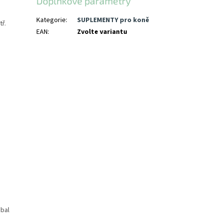
Doplňkové parametry
Kategorie
:
SUPLEMENTY pro koně
tř.
EAN
:
Zvolte variantu
obal