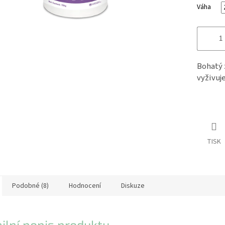
Váha
Bohatý 
vyživuj
TISK
Podobné (8)
Hodnocení
Diskuze
ilní popis produktu