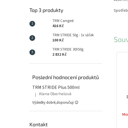
Top 3 produkty
Spotřebu
TRM Canigest
416 Kč
TRM STRIDE 50g - 1x sáček
Souv
100 Kč
TRM STRIDE 30X50g
2 832 Kč
Poslední hodnocení produktů
TRM STRIDE Plus 500ml
Alena Oberhelová
|
Hodnocení produktu je 5 z 5 hvězdiček.
Výsledky dobré,doporučuji 😉
Mo
Kontakt