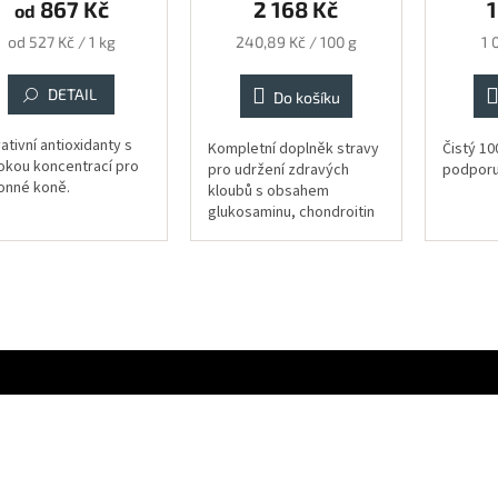
867 Kč
2 168 Kč
1
od
Měrná
Měrná
M
od 527 Kč / 1 kg
240,89 Kč / 100 g
1 
cena:
cena:
ce
DETAIL
Do košíku
ativní antioxidanty s
Kompletní doplněk stravy
Čistý 10
okou koncentrací pro
pro udržení zdravých
podporu 
onné koně.
kloubů s obsahem
glukosaminu, chondroitin
sulfátu, MSM a šípku.