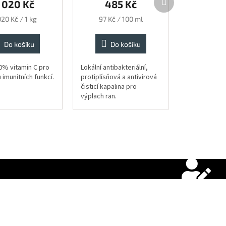
 020 Kč
485 Kč
produkt
ěrná
Měrná
020 Kč / 1 kg
97 Kč / 100 ml
na:
cena:
Do košíku
Do košíku
0% vitamin C pro
Lokální antibakteriální,
imunitních funkcí.
protiplísňová a antivirová
čisticí kapalina pro
výplach ran.