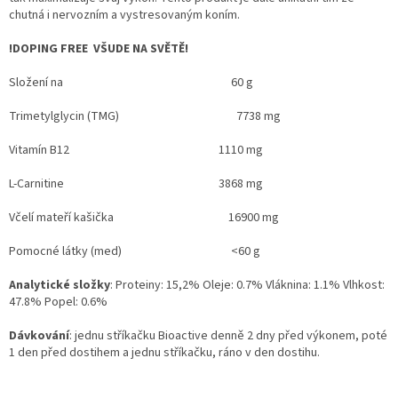
chutná i nervozním a vystresovaným koním.
!DOPING FREE VŠUDE NA SVĚTĚ!
Složení na 60 g
Trimetylglycin (TMG) 7738 mg
Vitamín B12 1110 mg
L-Carnitine 3868 mg
Včelí mateří kašička 16900 mg
Pomocné látky (med) <60 g
Analytické složky
: Proteiny: 15,2% Oleje: 0.7% Vláknina: 1.1% Vlhkost:
47.8% Popel: 0.6%
Dávkování
: jednu stříkačku Bioactive denně 2 dny před výkonem, poté
1 den před dostihem a jednu stříkačku, ráno v den dostihu.