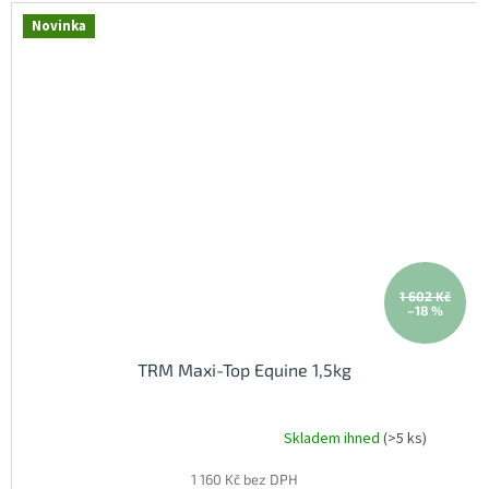
Novinka
1 602 Kč
–18 %
TRM Maxi-Top Equine 1,5kg
Skladem ihned
(>5 ks)
Průměrné
hodnocení
1 160 Kč bez DPH
produktu