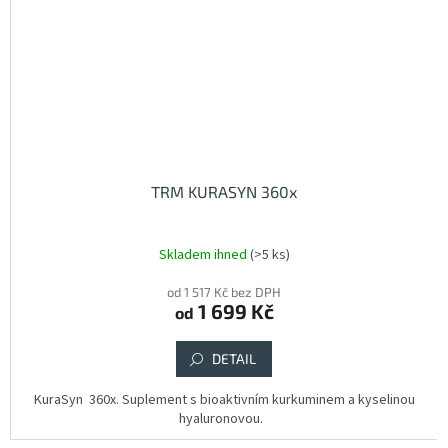
TRM KURASYN 360x
Skladem ihned
(>5 ks)
od 1 517 Kč bez DPH
1 699 Kč
od
DETAIL
KuraSyn 360x. Suplement s bioaktivním kurkuminem a kyselinou
hyaluronovou.