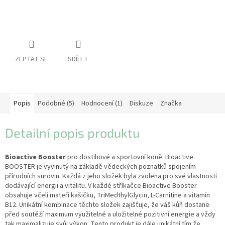
pro
koně
Vybavení
pro
jezdce
ZEPTAT SE
SDÍLET
Vybavení
pro
psy
Značky
Popis
Podobné (5)
Hodnocení (1)
Diskuze
Značka
Měna
Detailní popis produktu
(CZK)
Bioactive Booster
pro dostihové a sportovní koně. Bioactive
Přihlášení
BOOSTER je vyvinutý na základě vědeckých poznatků spojením
přírodních surovin. Každá z jeho složek byla zvolena pro své vlastnosti
dodávající energii a vitalitu. V každé stříkačce Bioactive Booster
obsahuje včelí mateří kašičku, TriMedthylGlycin, L-Carnitine a vitamín
B12. Unikátní kombinace těchto složek zajišťuje, že váš kůň dostane
před soutěží maximum využitelné a uložitelné pozitivní energie a vždy
tak maximalizuje svůj výkon. Tento produkt je dále unikátní tím že