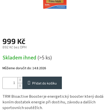
Reklamace
Napište
nám
Obchodné
podmienky
999 Kč
Impressum
892 Kč bez DPH
SUPLEMENTY
pro
Měrná
Skladem ihned
(>5 ks)
koně
cena:
Můžeme doručit do:
14.8.2026
SUPLEMENTY
pro
psy
a
Přidat do košíku
kočky
TRM Bioactive Booster je energetický booster který dodá
STRIDE
koním dostatek energie při dostihu, závodu a dalších
Vybavení
sportovních soutěžích.