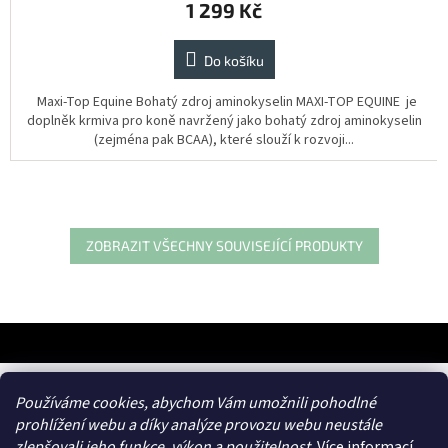
1 299 Kč
je
5,0
z
Do košíku
5
hvězdiček.
Maxi-Top Equine Bohatý zdroj aminokyselin MAXI-TOP EQUINE je
doplněk krmiva pro koně navržený jako bohatý zdroj aminokyselin
(zejména pak BCAA), které slouží k rozvoji...
ZOBRAZIT VŠECHNY SOUVISEJÍCÍ PRODUKTY
Z
á
p
a
frances.cz
Používáme cookies, abychom Vám umožnili pohodlné
t
prohlížení webu a díky analýze provozu webu neustále
í
zlepšovali jeho funkce, výkon a použitelnost.
Více informací