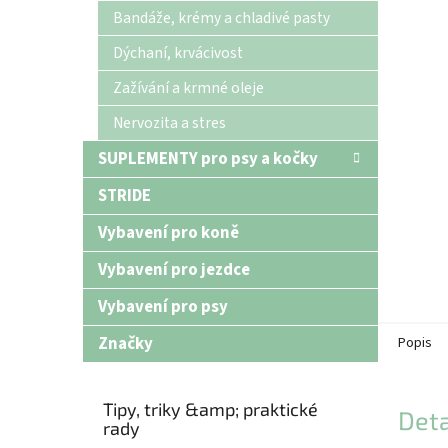
n
Bandáže, krémy a chladivé pasty
e
Dýchaní, krvácivost
l
Zažívání a krmné oleje
Nervozita a stres
SUPLEMENTY pro psy a kočky
STRIDE
Vybavení pro koně
Vybavení pro jezdce
Vybavení pro psy
Značky
Popis
Tipy, triky &amp; praktické
Deta
rady