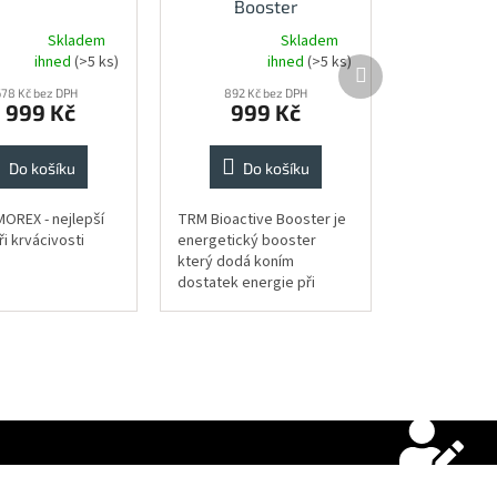
Booster
Skladem
Skladem
né
Průměrné
ihned
(>5 ks)
ihned
(>5 ks)
Další
ní
hodnocení
produkt
u
678 Kč bez DPH
produktu
892 Kč bez DPH
 999 Kč
999 Kč
je
5,0
z
Do košíku
Do košíku
5
ek.
hvězdiček.
OREX - nejlepší
TRM Bioactive Booster je
ři krvácivosti
energetický booster
který dodá koním
dostatek energie při
dostihu, závodu a dalších
sportovních soutěžích.