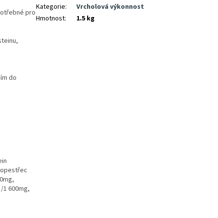
Kategorie
:
Vrcholová výkonnost
potřebné pro
Hmotnost
:
1.5 kg
steinu,
ním do
ein
ropestřec
00mg,
g/1 600mg,