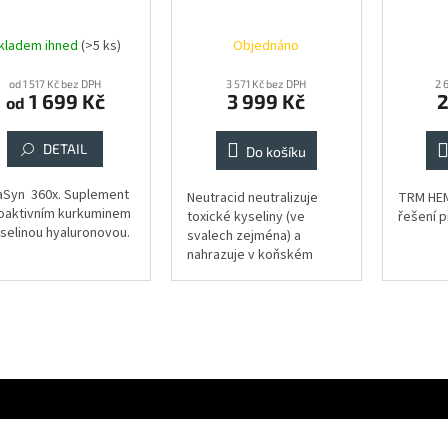
kladem ihned
(>5 ks)
Objednáno
Průměr
hodnoce
od 1 517 Kč bez DPH
3 571 Kč bez DPH
produkt
2 
1 699 Kč
3 999 Kč
2
od
je
5,0
z
DETAIL
Do košíku
5
hvězdič
aSyn 360x. Suplement
Neutracid neutralizuje
TRM HEM
ioaktivním kurkuminem
toxické kyseliny (ve
řešení p
yselinou hyaluronovou.
svalech zejména) a
nahrazuje v koňském
organismu zdraví
prospěšnými zásady.
Citrát sodný má
neutralizační účinek na
kyselinu...