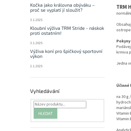
Kočka jako královna obýváku –
TRM H
proč se vyplatí jí sloužit?
normální
3.1.2025
Obsahuje
Kloubní výživa TRM Stride - náskok
ostropes
proti ostatním!
Pokyny 
3.1.2025
Podávej
Výživa koní pro špičkový sportovní
krmiva 
výkon
Jedna vr
2.1.2025
Účinné 
Vyhledávání
na 30 g 
hydroch
mariáns
Vitamin
HLEDAT
Vitamin
Analytic