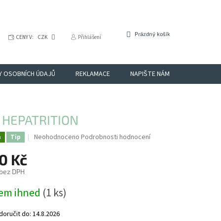
NÁKUPNÍ
Prázdný košík
CENY V:
CZK
Přihlášení
KOŠÍK
Y OSOBNÍCH ÚDAJŮ
REKLAMACE
NAPIŠTE NÁM
OBCHODNÉ
 HEPATRITION
Průměrné
Neohodnoceno
Podrobnosti hodnocení
a
Tip
hodnocení
produktu
0 Kč
je
 bez DPH
0,0
z
em ihned
(1 ks)
5
hvězdiček.
oručit do:
14.8.2026