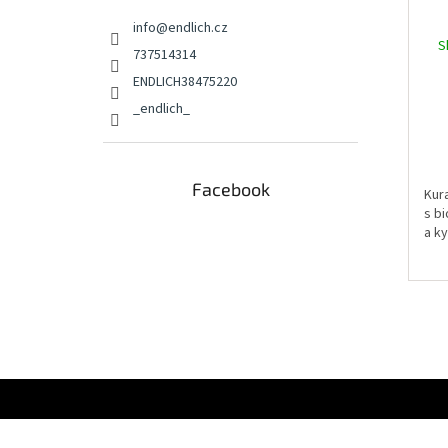
info
@
endlich.cz
S
737514314
ENDLICH38475220
_endlich_
Facebook
Kur
s b
a k
Z
á
p