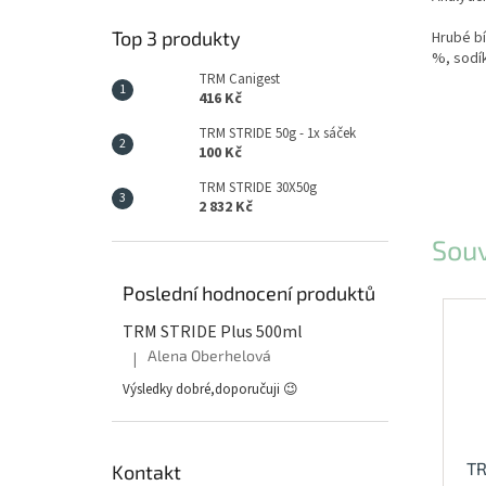
Top 3 produkty
Hrubé bí
%, sodík
TRM Canigest
416 Kč
TRM STRIDE 50g - 1x sáček
100 Kč
TRM STRIDE 30X50g
2 832 Kč
Souv
Poslední hodnocení produktů
TRM STRIDE Plus 500ml
Alena Oberhelová
|
Hodnocení produktu je 5 z 5 hvězdiček.
Výsledky dobré,doporučuji 😉
T
Kontakt