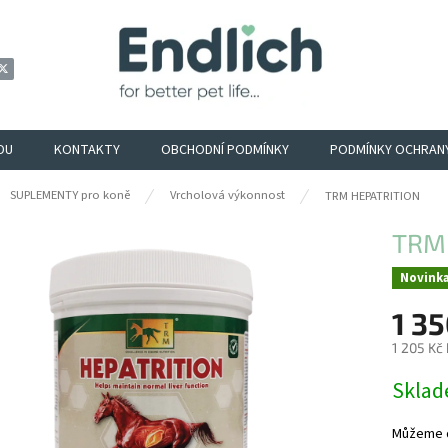
DU
KONTAKTY
OBCHODNÍ PODMÍNKY
PODMÍNKY OCHRAN
ů
SUPLEMENTY pro koně
Vrcholová výkonnost
TRM HEPATRITION
TRM
Novink
1 35
1 205 Kč
Měrná
Sklad
cena:
Můžeme d