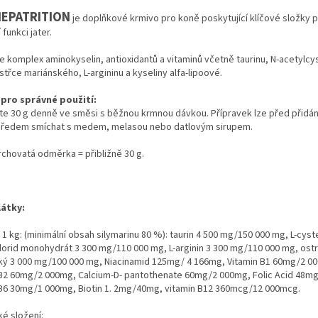
EPATRITION
je doplňkové krmivo pro koně poskytující klíčové složky 
 funkci jater.
 komplex aminokyselin, antioxidantů a vitaminů včetně taurinu, N-acetylcy
třce mariánského, L-argininu a kyseliny alfa-lipoové.
pro správné použití:
te 30 g denně ve směsi s běžnou krmnou dávkou. Přípravek lze před přidá
předem smíchat s medem, melasou nebo datlovým sirupem.
chovatá odměrka = přibližně 30 g.
látky:
/ 1 kg: (minimální obsah silymarinu 80 %): taurin 4 500 mg/150 000 mg, L-cyst
lorid monohydrát 3 300 mg/110 000 mg, L-arginin 3 300 mg/110 000 mg, ost
ký 3 000 mg/100 000 mg, Niacinamid 125mg/ 4 166mg, Vitamin B1 60mg/2 0
 B2 60mg/2 000mg, Calcium-D- pantothenate 60mg/2 000mg, Folic Acid 48m
 B6 30mg/1 000mg, Biotin 1. 2mg/40mg, vitamin B12 360mcg/12 000mcg.
ké složení: