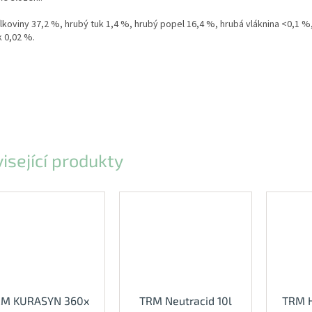
lkoviny 37,2 %, hrubý tuk 1,4 %, hrubý popel 16,4 %, hrubá vláknina <0,1 %,
 0,02 %.
isející produkty
RM KURASYN 360x
TRM Neutracid 10l
TRM H