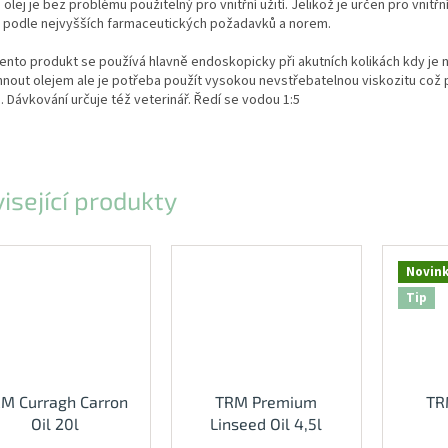
 olej je bez problému použitelný pro vnitřní užití. Jelikož je určen pro vnitřní 
 podle nejvyšších farmaceutických požadavků a norem.
tento produkt se používá hlavně endoskopicky při akutních kolikách kdy je
nout olejem ale je potřeba použít vysokou nevstřebatelnou viskozitu což 
. Dávkování určuje též veterinář. Ředí se vodou 1:5
isející produkty
Novin
Tip
M Curragh Carron
TRM Premium
TR
Oil 20l
Linseed Oil 4,5l