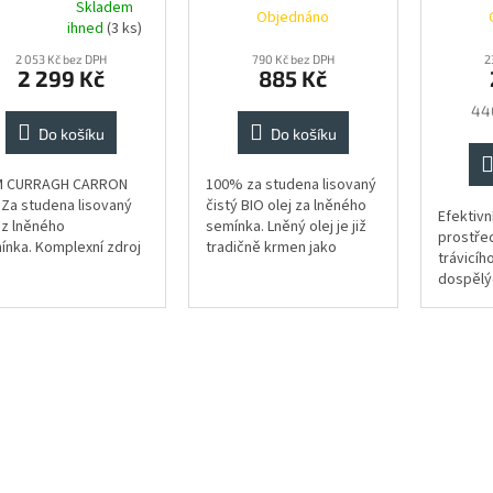
Skladem
Objednáno
měrné
ihned
(3 ks)
nocení
duktu
2 053 Kč bez DPH
790 Kč bez DPH
2
2 299 Kč
885 Kč
Mě
440
cen
Do košíku
Do košíku
zdiček.
 CURRAGH CARRON
100% za studena lisovaný
 Za studena lisovaný
čistý BIO olej za lněného
Efektivní
 z lněného
semínka. Lněný olej je již
prostře
ínka. Komplexní zdroj
tradičně krmen jako
trávicího
nciální mastných
pomoc při trávení koní,
dospělý
lin pro perfektní srst
zejména tam, kde je
alitní zažívání.
výrazným podílem
celkové...