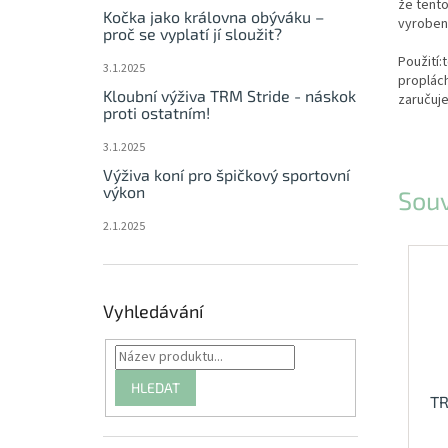
že tento
Kočka jako královna obýváku –
vyroben
proč se vyplatí jí sloužit?
Použití:
3.1.2025
proplách
Kloubní výživa TRM Stride - náskok
zaručuje
proti ostatním!
3.1.2025
Výživa koní pro špičkový sportovní
výkon
Souv
2.1.2025
Vyhledávání
HLEDAT
TR