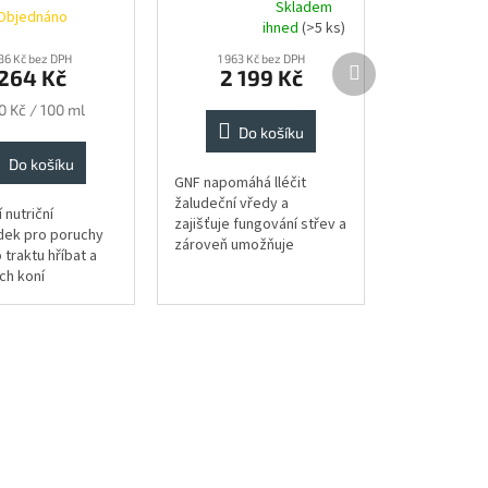
Skladem
Objednáno
Průměrné
ihned
(>5 ks)
hodnocení
Další
36 Kč bez DPH
produktu
1 963 Kč bez DPH
264 Kč
2 199 Kč
produkt
je
5,0
rná
 Kč / 100 ml
z
a:
Do košíku
5
Do košíku
hvězdiček.
GNF napomáhá lléčit
žaludeční vředy a
 nutriční
zajišťuje fungování střev a
dek pro poruchy
zároveň umožňuje
 traktu hříbat a
maximální využití krmiva.
ch koní