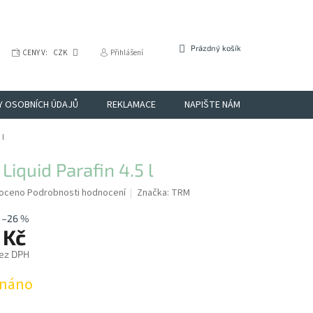
NÁKUPNÍ
Prázdný košík
CENY V:
CZK
Přihlášení
KOŠÍK
Y OSOBNÍCH ÚDAJŮ
REKLAMACE
NAPIŠTE NÁM
OBCHODNÉ
 l
Liquid Parafin 4.5 l
é
oceno
Podrobnosti hodnocení
Značka:
TRM
í
–26 %
 Kč
ez DPH
dnáno
k.