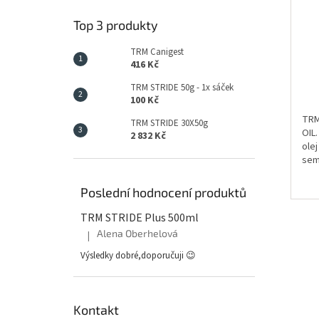
Prů
Top 3 produkty
hod
pro
TRM Canigest
je
416 Kč
5,0
z
TRM STRIDE 50g - 1x sáček
5
100 Kč
hvě
TRM
TRM STRIDE 30X50g
OIL.
2 832 Kč
olej
sem
ese
kyse
Poslední hodnocení produktů
a kv
TRM STRIDE Plus 500ml
Alena Oberhelová
|
Hodnocení produktu je 5 z 5 hvězdiček.
Výsledky dobré,doporučuji 😉
Kontakt