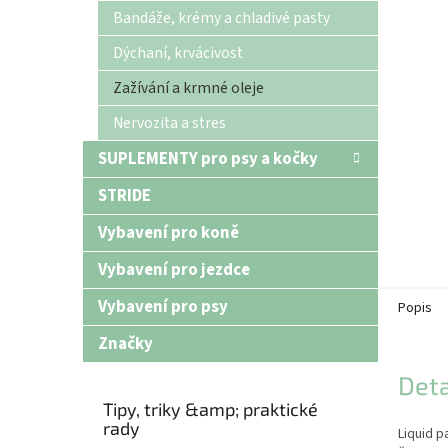
n
Bandáže, krémy a chladivé pasty
e
Dýchaní, krvácivost
l
Zažívání a krmné oleje
Nervozita a stres
SUPLEMENTY pro psy a kočky
STRIDE
Vybavení pro koně
Vybavení pro jezdce
Vybavení pro psy
Popis
Značky
Deta
Tipy, triky &amp; praktické
rady
Liquid p