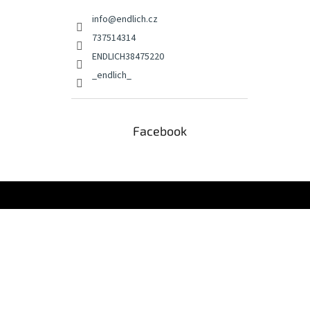
info
@
endlich.cz
737514314
ENDLICH38475220
_endlich_
Facebook
Z
á
p
a
t
í