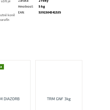
Záruka
:
2 roky
užití je
Hmotnost
:
5 kg
EAN
:
5391504341535
 nutné koně
parafín
ka
M DIAZORB
TRM GNF 3kg