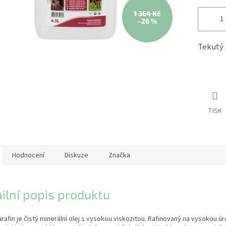
1 364 Kč
–26 %
Tekutý 
TISK
Hodnocení
Diskuze
Značka
ilní popis produktu
arafin je čistý minerální olej s vysokou viskozitou. Rafinovaný na vysokou úr