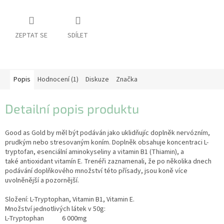
pro
koně
Vybavení
pro
ZEPTAT SE
SDÍLET
jezdce
Vybavení
pro
psy
Popis
Hodnocení (1)
Diskuze
Značka
Značky
Detailní popis produktu
Měna
(CZK)
Good as Gold by měl být podáván jako uklidňujíc doplněk nervózním,
prudkým nebo stresovaným koním. Doplněk obsahuje koncentraci L-
tryptofan, esenciální aminokyseliny a vitamin B1 (Thiamin), a
Přihlášení
také antioxidant vitamín E. Trenéři zaznamenali, že po několika dnech
podávání doplňkového množství této přísady, jsou koně více
uvolněnější a pozornější.
Složení: L-Tryptophan, Vitamin B1, Vitamin E.
Množství jednotlivých látek v 50g:
L-Tryptophan 6 000mg