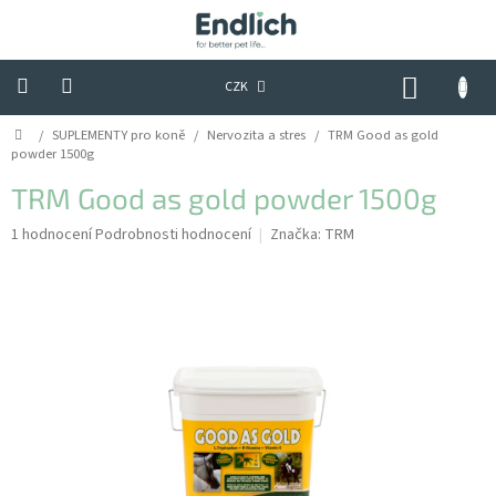
Přejít
na
obsah
NÁKUP
CZK
KOŠÍK
Domů
/
SUPLEMENTY pro koně
/
Nervozita a stres
/
TRM Good as gold
Tipy,
triky
powder 1500g
&
praktické
TRM Good as gold powder 1500g
rady
Průměrné
1 hodnocení
Podrobnosti hodnocení
Značka:
TRM
hodnocení
Hodnocení
obchodu
produktu
je
5,0
Kontakty
z
5
Obchodní
podmínky
hvězdiček.
Podmínky
ochrany
osobních
údajů