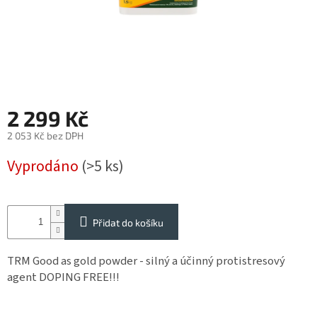
Reklamace
Napište
nám
Obchodné
podmienky
2 299 Kč
Impressum
2 053 Kč bez DPH
SUPLEMENTY
pro
Měrná
Vyprodáno
(>5 ks)
koně
cena:
SUPLEMENTY
pro
psy
Přidat do košíku
a
kočky
TRM Good as gold powder - silný a účinný protistresový
agent DOPING FREE!!!
STRIDE
Vybavení