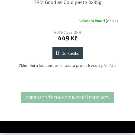
TRM Good as Gold paste 3x35g
Skladem ihned
(>5 ks)
Průměrné
hodnocení
401 Kč bez DPH
produktu
449 Kč
je
5,0
z
Do košíku
5
hvězdiček.
Zklidnění a koncentrace - pasta proti stresu a přehřátí!
ZOBRAZIT VŠECHNY SOUVISEJÍCÍ PRODUKTY
Z
á